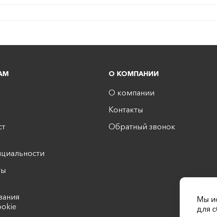
АМ
О КОМПАНИИ
О компании
Контакты
ст
Обратный звонок
циальности
ты
вания
Мы и
ookie
для 