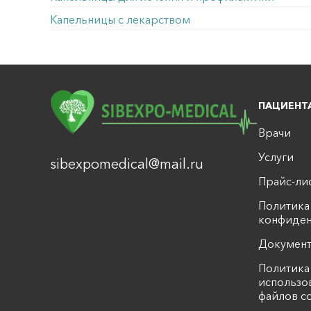
Капельницы с лекарством
ПАЦИЕНТ
Врачи
Услуги
sibexpomedical@mail.ru
Прайс-ли
Политика
конфиден
Докумен
Политика
использо
файлов c