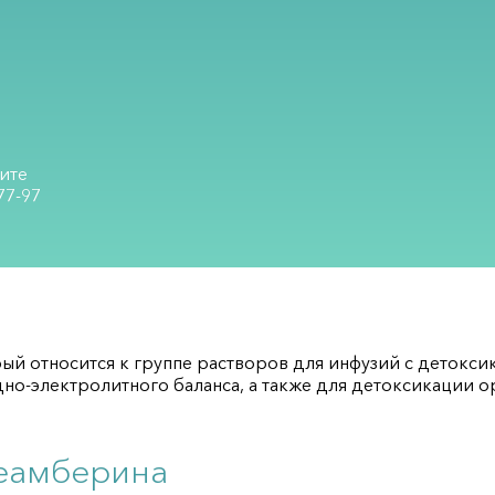
ите
77-97
рый относится к группе растворов для инфузий с деток
о-электролитного баланса, а также для детоксикации о
еамберина