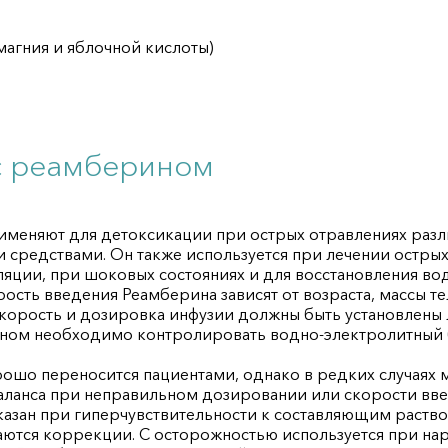
магния и яблочной кислоты)
с реамберином
меняют для детоксикации при острых отравлениях разл
 средствами. Он также используется при лечении острых
ции, при шоковых состояниях и для восстановления вод
сть введения Реамберина зависят от возраста, массы тел
Скорость и дозировка инфузии должны быть установлены
ном необходимо контролировать водно-электролитный б
шо переносится пациентами, однако в редких случаях м
аланса при неправильном дозировании или скорости вве
азан при гиперчувствительности к составляющим раствор
аются коррекции. С осторожностью используется при на