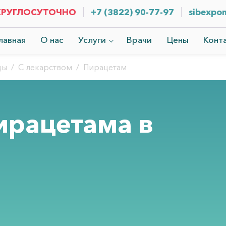
КРУГЛОСУТОЧНО
+7 (3822) 90-77-97
sibexpom
лавная
О нас
Услуги
Врачи
Цены
Конт
цы
/
С лекарством
/
Пирацетам
ирацетама в