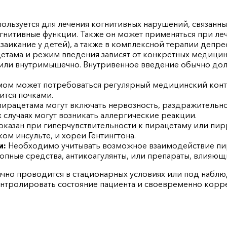
ользуется для лечения когнитивных нарушений, связанны
гнитивные функции. Также он может применяться при ле
аикание у детей), а также в комплексной терапии депре
тама и режим введения зависят от конкретных медицинск
или внутримышечно. Внутривенное введение обычно до
мом может потребоваться регулярный медицинский конт
ится почками.
ирацетама могут включать нервозность, раздражительнос
 случаях могут возникать аллергические реакции.
казан при гиперчувствительности к пирацетаму или пи
м инсульте, и хореи Гентингтона.
и:
Необходимо учитывать возможное взаимодействие пир
опные средства, антикоагулянты, или препараты, влияющ
чно проводится в стационарных условиях или под набл
онтролировать состояние пациента и своевременно корр