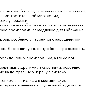
х с ишемией мозга, травмами головного мозга,
чении кортикальной миоклонии,
ссии у пожилых.
их показаний и тяжести состояния пациента.
лжно производиться медленно для избежания
роль, особенно у пациентов с нарушениями
ть, бессонницу, головную боль, тревожность,
рролидоновым производным, а также при
ацетама с другими лекарствами, особенно
ие на центральную нервную систему.
юдением специалиста в медицинских
ектировать лечение в случае необходимости.