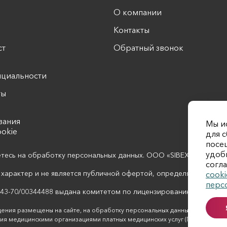
О компании
Контакты
ст
Обратный звонок
циальности
ты
вания
Мы и
ookie
для 
посещ
удоб
етесь на обработку персональных данных. ООО «SIBEXPO MEDICAL
согл
характер и не является публичной офертой, определяемой пол
cooki
перс
3-70/00344488 выдана комитетом по лицензированию Томской о
ения размещены на сайте, на обработку персональных данных неограничен
ния медицинскими организациями платных медицинских услуг (Постановлени