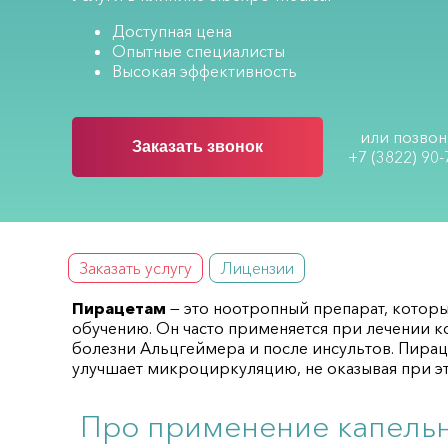
Доступная цена
Опытные специалисты
Высокая эффективность
или позвон
Заказать звонок
+7 (3822) 90-
Заказать услугу
Лицензии
Пирацетам
— это ноотропный препарат, которы
обучению. Он часто применяется при лечении 
болезни Альцгеймера и после инсультов. Пирац
улучшает микроциркуляцию, не оказывая при 
Про применение капель