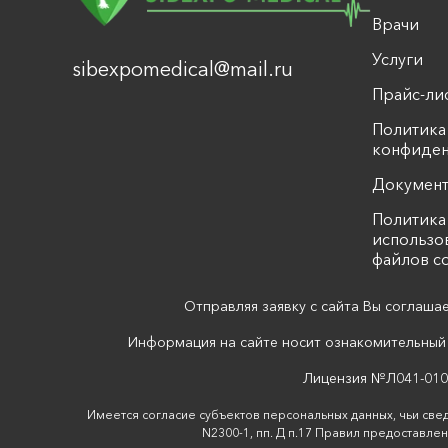
Врачи
Услуги
sibexpomedical@mail.ru
Прайс-ли
Политика
конфиден
Докумен
Политика
использо
файлов c
Отправляя заявку с сайта Вы соглаша
Информация на сайте носит ознакомительный 
Лицензия №Л041-0104
Имеется согласие субъектов персональных данных, чьи свед
N2300-1, пп. Д п.17 Правил предоставле