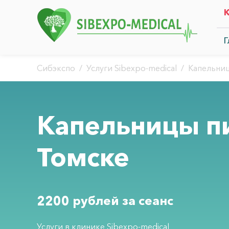
Г
Сибэкспо
/
Услуги Sibexpo-medical
/
Капельни
Капельницы п
Томске
2200 рублей за сеанс
Услуги в клинике Sibexpo-medical