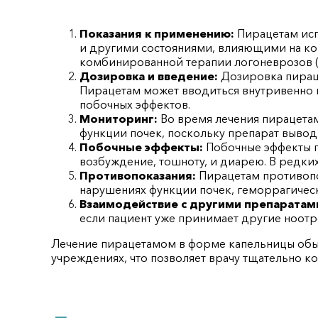
Показания к применению:
Пирацетам исп
и другими состояниями, влияющими на ко
комбинированной терапии логоневрозов (з
Дозировка и введение:
Дозировка пираце
Пирацетам может вводиться внутривенно 
побочных эффектов.
Мониторинг:
Во время лечения пирацета
функции почек, поскольку препарат вывод
Побочные эффекты:
Побочные эффекты п
возбуждение, тошноту, и диарею. В редких
Противопоказания:
Пирацетам противопо
нарушениях функции почек, геморрагическо
Взаимодействие с другими препаратам
если пациент уже принимает другие ноотр
Лечение пирацетамом в форме капельницы обы
учреждениях, что позволяет врачу тщательно к