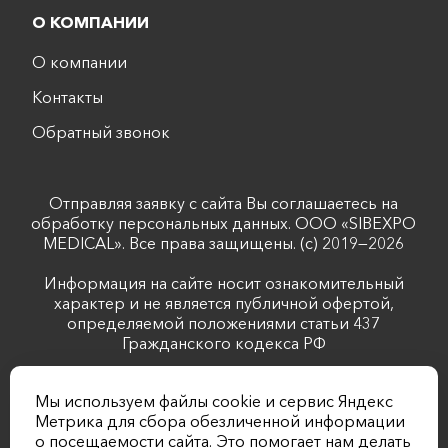
О КОМПАНИИ
О компании
Контакты
Обратный звонок
Отправляя заявку с сайта Вы соглашаетесь на
обработку персональных данных. ООО «SIBEXPO
MEDICAL». Все права защищены. (с) 2019—2026
Информация на сайте носит ознакомительный
характер и не является публичной офертой,
определяемой положениями статьи 437
Гражданского кодекса РФ
Лицензия №Л041-01043-70/00344488 выдана
Мы используем файлы cookie и сервис Яндекс
комитетом по лицензированию Томской области от
Метрика для сбора обезличенной информации
20.02.2019
о посещаемости сайта. Это помогает нам делать