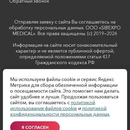
Обратный звонок
Отправляя заявку с сайта Вы соглашаетесь на
обработку персональных данных. ООО «SIBEXPO
MEDICAL». Все права защищены. (с) 2019—2026
Информация на сайте носит ознакомительный
характер и не является публичной офертой,
определяемой положениями статьи 437
Гражданского кодекса РФ
Лицензия №Л041-01043-70/00344488 выдана
Мы используем файлы cookie и сервис Яндекс
комитетом по лицензированию Томской области от
Метрика для сбора обезличенной информации
20.02.2019
о посещаемости сайта. Это помогает нам делать
сайт удобнее и лучше. Продолжая пользоваться
Имеется согласие субъектов персональных данных, чьи сведения
сайтом, вы соглашаетесь с
политикой
размещены на сайте, на обработку персональных данных
использования файлов cookie
и
политикой
неограниченным кругом лиц. Основание: ст. 10 Закона РФ от
конфиденциальности персональных данных
.
07.02.1992 N2300-1, пп. Д п.17 Правил предоставления медицинскими
организациями платных медицинских услуг (Постановление
Правительства РФ от 11.05.2023 N736).
Я СОГЛАСЕН