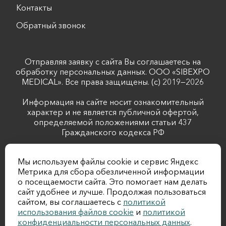
Контакты
Обратный звонок
Отправляя заявку с сайта Вы соглашаетесь на
обработку персональных данных. ООО «SIBEXPO
MEDICAL». Все права защищены. (с) 2019—2026
Информация на сайте носит ознакомительный
характер и не является публичной офертой,
определяемой положениями статьи 437
Гражданского кодекса РФ
Лицензия №Л041-01043-70/00344488 выдана
Мы используем файлы cookie и сервис Яндекс
комитетом по лицензированию Томской области от
Метрика для сбора обезличенной информации
20.02.2019
о посещаемости сайта. Это помогает нам делать
сайт удобнее и лучше. Продолжая пользоваться
Имеется согласие субъектов персональных данных, чьи сведения
сайтом, вы соглашаетесь с
политикой
размещены на сайте, на обработку персональных данных
использования файлов cookie
и
политикой
неограниченным кругом лиц. Основание: ст. 10 Закона РФ от
конфиденциальности персональных данных
.
07.02.1992 N2300-1, пп. Д п.17 Правил предоставления медицинскими