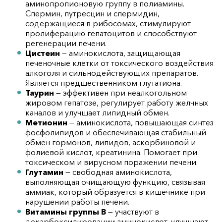
аминопропионовую группу в полиамины.
Спермин, путресцин и спермидин,
содержащиеся в рибосомах, стимулируют
пролиферацию гепатоцитов и способствуют
регенерации печени.
Цистеин
— аминокислота, защищающая
печеночные клетки от токсического воздействия
алкоголя и сильнодействующих препаратов.
Является предшественником глутатиона.
Таурин
— эффективен при неалкогольном
жировом гепатозе, регулирует работу желчных
каналов и улучшает липидный обмен.
Метионин
— аминокислота, повышающая синтез
фосфолипидов и обеспечивающая стабильный
обмен гормонов, липидов, аскорбиновой и
фолиевой кислот, креатинина. Помогает при
токсическом и вирусном поражении печени.
Глутамин
— свободная аминокислота,
выполняющая очищающую функцию, связывая
аммиак, который образуется в кишечнике при
нарушении работы печени.
Витамины группы В
— участвуют в
декарбоксилировании аминокислот, улучшают